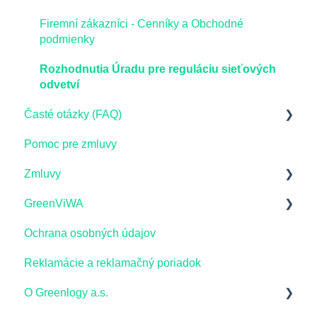
Firemní zákazníci - Cenníky a Obchodné
podmienky
Rozhodnutia Úradu pre reguláciu sieťových
odvetví
Časté otázky (FAQ)
Pomoc pre zmluvy
Virtuálna batéria
Zmluvy
Vysvetlenie fakturácie pre domácnosti
GreenViWA
GreenShare
Zmluvy pre domácnosti_dodávka elektriny a
služby ZEM
Ochrana osobných údajov
Elektromobilita
Obchodné podmienky Green ViWA
Výpoveď zo zmluvy
Reklamácie a reklamačný poriadok
Distribučné poplatky
Obchodné podmienky GreenCar v rámci služby
Prepis odberného miesta
Green ViWA
O Greenlogy a.s.
Zelená elektrina
Cenník služby Green ViWA