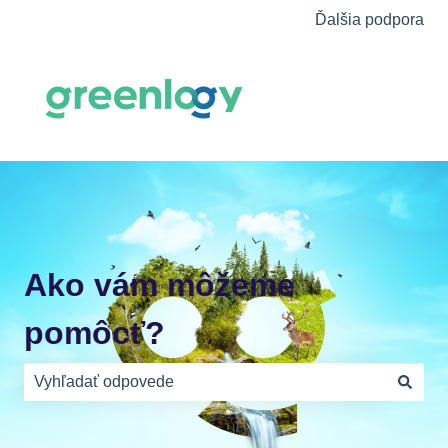
Ďalšia podpora
Ako vám môžeme
pomôcť?
Neexistujú žiadne návrhy, pretože je pole vyhľadávania