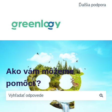
Ďalšia podpora
Ako vám môžeme
pomôcť?
Neexistujú žiadne návrhy, pretože je pole vyhľadávania