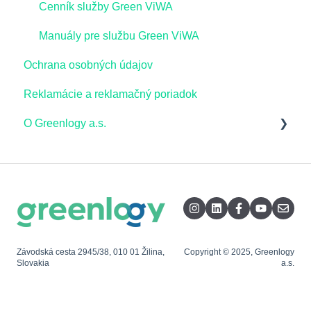
Cenník služby Green ViWA
Všeobecné témy_dodávka zelenej elektriny
Manuály pre službu Green ViWA
Výkup pre firmy
Ochrana osobných údajov
Energopomoc pre domácnosti
Reklamácie a reklamačný poriadok
O Greenlogy a.s.
Dodávka elektriny
Štandardy kvality dodávky elektriny
Podporná energetická služba
Registračné a daňové dokumenty
Závodská cesta 2945/38, 010 01 Žilina,
Copyright © 2025, Greenlogy
Slovakia
a.s.