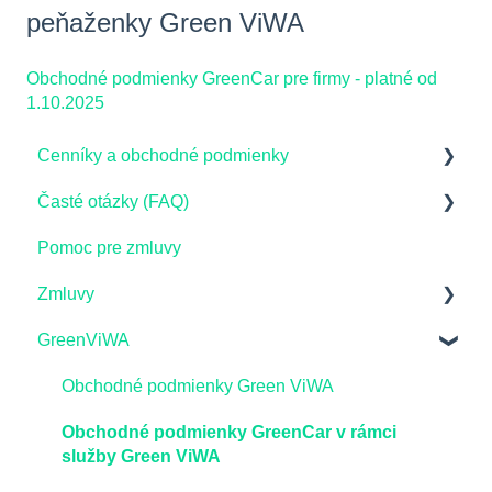
peňaženky Green ViWA
Obchodné podmienky GreenCar pre firmy - platné od
1.10.2025
Cenníky a obchodné podmienky
Časté otázky (FAQ)
Domácnosti - Cenníky a Obchodné podmienky
Pomoc pre zmluvy
Firemní zákazníci - Cenníky a Obchodné
Virtuálna batéria
podmienky
Zmluvy
Vysvetlenie fakturácie pre domácnosti
Rozhodnutia Úradu pre reguláciu sieťových
GreenViWA
GreenShare
Zmluvy pre domácnosti_dodávka elektriny a
odvetví
služby ZEM
Elektromobilita
Obchodné podmienky Green ViWA
Výpoveď zo zmluvy
Distribučné poplatky
Obchodné podmienky GreenCar v rámci
Prepis odberného miesta
služby Green ViWA
Zelená elektrina