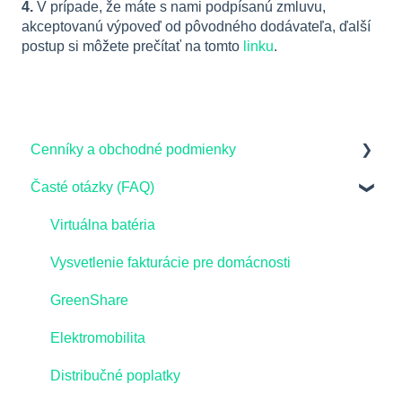
4.
V prípade, že máte s nami podpísanú zmluvu,
akceptovanú výpoveď od pôvodného dodávateľa, ďalší
postup si môžete prečítať na tomto
linku
.
Cenníky a obchodné podmienky
Časté otázky (FAQ)
Domácnosti - Cenníky a Obchodné podmienky
Firemní zákazníci - Cenníky a Obchodné
Virtuálna batéria
podmienky
Vysvetlenie fakturácie pre domácnosti
Rozhodnutia Úradu pre reguláciu sieťových
GreenShare
odvetví
Elektromobilita
Distribučné poplatky