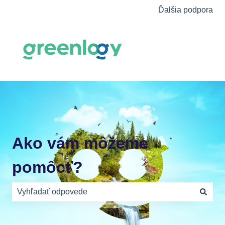
Ďalšia podpora
Ako vám môžeme
pomôcť?
Neexistujú žiadne návrhy, pretože je pole vyhľadávania