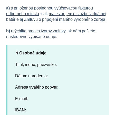
a)
s priloženou
poslednou vyúčtovacou faktúrou
odberného miesta
+ ak
máte záujem o službu virtuálnej
batérie aj Zmluvu o pripojení malého výrobného zdroja
b)
urýchlite proces tvorby zmluvy
, ak nám pošlete
nasledovné vypísané údaje:
👨Osobné údaje
Titul, meno, priezvisko:
Dátum narodenia:
Adresa trvalého pobytu:
E-mail:
IBAN: