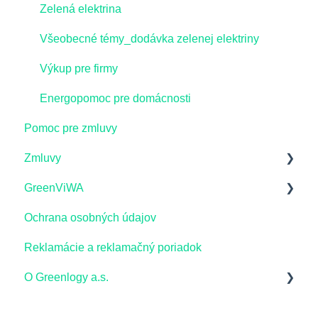
Zelená elektrina
Všeobecné témy_dodávka zelenej elektriny
Výkup pre firmy
Energopomoc pre domácnosti
Pomoc pre zmluvy
Zmluvy
GreenViWA
Zmluvy pre domácnosti_dodávka elektriny a
služby ZEM
Ochrana osobných údajov
Obchodné podmienky Green ViWA
Výpoveď zo zmluvy
Reklamácie a reklamačný poriadok
Obchodné podmienky GreenCar v rámci služby
Prepis odberného miesta
Green ViWA
O Greenlogy a.s.
Cenník služby Green ViWA
Dodávka elektriny