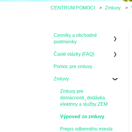
CENTRUM POMOCI
Zmluvy
Cenníky a obchodné
podmienky
Časté otázky (FAQ)
Domácnosti - Cenníky a
Obchodné podmienky
Pomoc pre zmluvy
Virtuálna batéria
Firemní zákazníci -
Zmluvy
Vysvetlenie fakturácie pre
Cenníky a Obchodné
domácnosti
podmienky
Zmluvy pre
GreenShare
domácnosti_dodávka
Rozhodnutia Úradu pre
elektriny a služby ZEM
reguláciu sieťových
Elektromobilita
odvetví
Výpoveď zo zmluvy
Distribučné poplatky
Prepis odberného miesta