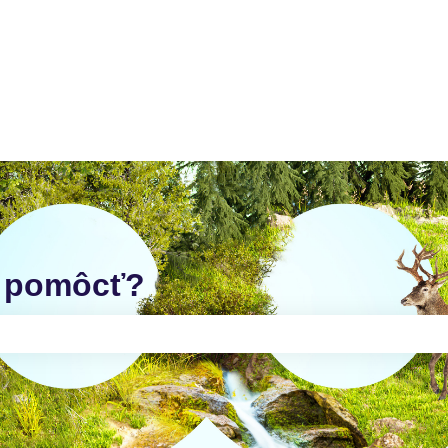
 pomôcť?
e pole vyhľadávania prázdne.