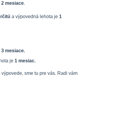
e
2 mesiace
.
rčitú
a výpovedná lehota je
1
3 mesiace.
hota je
1 mesiac.
ím výpovede, sme tu pre vás. Radi vám