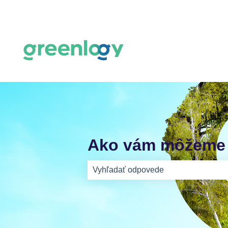
Ako vám môžeme
Neexistujú žiadne návrhy, pretože j