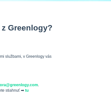
z Greenlogy?
imi službami, v Greenlogy vás
ora@greenlogy.com
.
žete stiahnuť ➡
tu