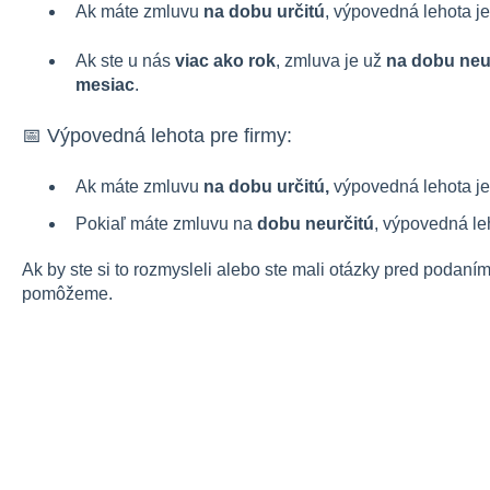
Ak máte zmluvu
na dobu určitú
, výpovedná lehota j
Ak ste u nás
viac ako rok
, zmluva je už
na dobu neu
mesiac
.
📅 Výpovedná lehota pre firmy:
Ak máte zmluvu
na dobu určitú,
výpovedná lehota je
Pokiaľ máte zmluvu na
dobu neurčitú
, výpovedná le
Ak by ste si to rozmysleli alebo ste mali otázky pred podan
pomôžeme.