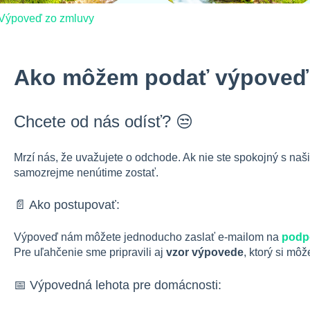
Výpoveď zo zmluvy
Ako môžem podať výpoveď 
Chcete od nás odísť? 😒
Mrzí nás, že uvažujete o odchode. Ak nie ste spokojný s naš
samozrejme nenútime zostať.
📄 Ako postupovať:
Výpoveď nám môžete jednoducho zaslať e-mailom na
podp
Pre uľahčenie sme pripravili aj
vzor výpovede
, ktorý si mô
📅 Výpovedná lehota pre domácnosti: