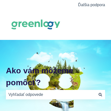
Ďalšia podpora
Ako vám môžeme
pomôcť?
Neexistujú žiadne návrhy, pretože je pole vyhľadávania